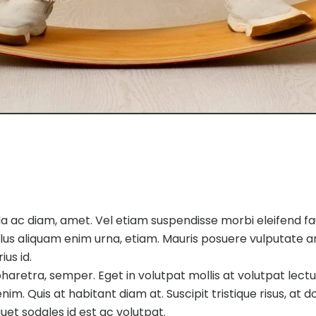
igula ac diam, amet. Vel etiam suspendisse morbi eleifend f
llus aliquam enim urna, etiam. Mauris posuere vulputate arc
ius id.
pharetra, semper. Eget in volutpat mollis at volutpat lectus
m. Quis at habitant diam at. Suscipit tristique risus, at d
uet sodales id est ac volutpat.