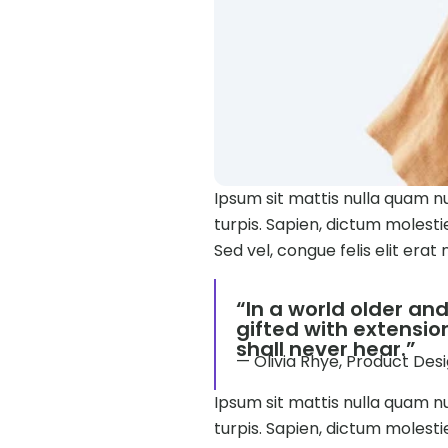
Ipsum sit mattis nulla quam n
turpis. Sapien, dictum molesti
Sed vel, congue felis elit erat
“In a world older a
gifted with extensio
shall never hear.”
— Olivia Rhye, Product Des
Ipsum sit mattis nulla quam n
turpis. Sapien, dictum molesti