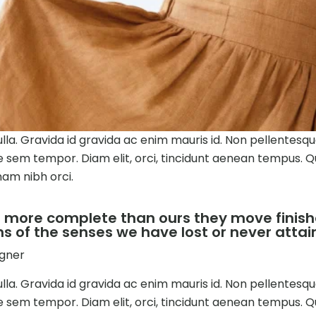
ulla. Gravida id gravida ac enim mauris id. Non pellente
e sem tempor. Diam elit, orci, tincidunt aenean tempus. Quis
 nam nibh orci.
nd more complete than ours they move finis
ns of the senses we have lost or never attai
igner
ulla. Gravida id gravida ac enim mauris id. Non pellente
e sem tempor. Diam elit, orci, tincidunt aenean tempus. Quis