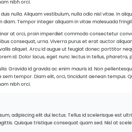
 nam nibh orci.
duis nulla. Aliquam vestibulum, nulla odio nisl vitae. In a
 diam. Tempor integer aliquam in vitae malesuada fringil
. Pulvinar at orci, proin imperdiet commodo consectetur con
ibus consequat, urna. Viverra purus et erat auctor aliquam
llis aliquet. Arcu id augue ut feugiat donec porttitor nequ
m id. Dolor lacus, eget nunc lectus in tellus, pharetra, p
ulla. Gravida id gravida ac enim mauris id. Non pellente
e sem tempor. Diam elit, orci, tincidunt aenean tempus. Quis
 nam nibh orci.
m, adipiscing elit dui lectus. Tellus id scelerisque est ultric
 sagittis. Quisque tristique consequat quam sed. Nisl at sce