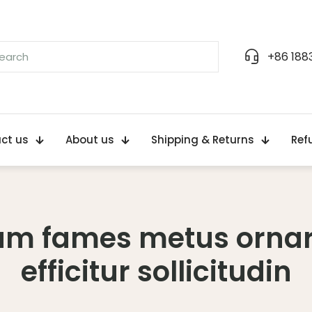
+86 188
ct us
About us
Shipping & Returns
Ref
iam fames metus orna
efficitur sollicitudin