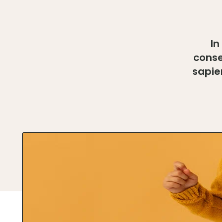
In
conse
sapie