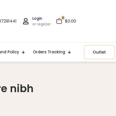
0
Login
37291441
$0.00
or register
Outlet
und Policy
Orders Tracking
re nibh