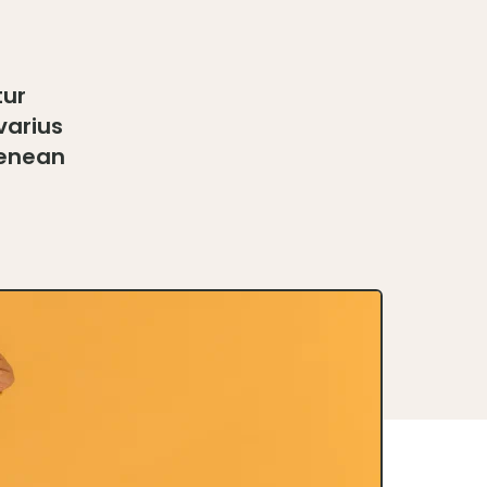
tur
varius
aenean