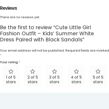
Reviews
There are no reviews yet.
Be the first to review “Cute Little Girl
Fashion Outfit – Kids’ Summer White
Dress Paired with Black Sandals”
Your email address will not be published.
Required fields are marked
*
Your rating
*
1 of 5
2 of 5
3 of 5
4 of 5
5 of 5
stars
stars
stars
stars
stars