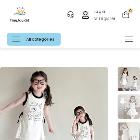
0
Login
or register
All categories