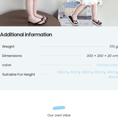
Additional information
Weight
170 g
Dimensions
300 × 200 × 20 cm
color
Picture color
100cm
,
110cm
,
120cm
,
130cm
,
140cm
,
Suitable For Height
90cm
Our own Vibe