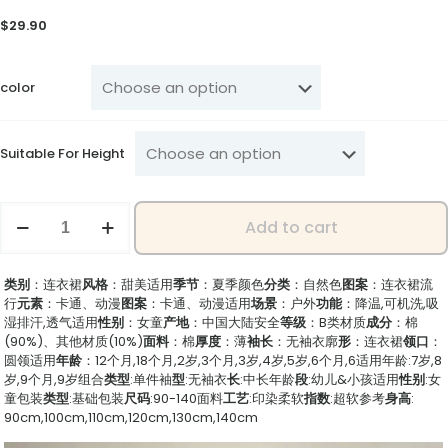
$
29.90
color
Suitable For Height
Cute
Add to cart
Little
Girl
Fashion
类别
：连衣裙
风格
：甜美
适用
季节
：夏季
颜色
分类
：自然色
图案
：连衣裙
流
Outfit
行
元素
：卡通、动漫
图案
：卡通、动漫
适用
场景
：户外
功能
：降温,可机洗,吸
–
湿排汗,透气
适用
性别
：女童
产地
：中国大陆
安全
等级
：B类
材质
成分
：棉
Kids'
(90%)、其他材质(10%)
面料
：棉
厚度
：薄
袖长
：无袖
衣廓
形
：连衣裙
领口
：
Summer
圆领
适用
年龄
：
12个月,18个月,2岁,3个月,3岁,4岁,5岁,6个月,6适用年龄:7岁,8
White
岁,9个月,9岁
组合
类型
:单件
袖
型
:无袖
衣
长
:中长
年龄
段
:幼儿&小孩
适用
性别
:女
Dress
童
包装
类型
:基础包装
尺码
:90-140
面料
工艺
:印染
柔软
指数
:超软
参考
身高
:
Paired
90cm,100cm,110cm,120cm,130cm,140cm
with
Black