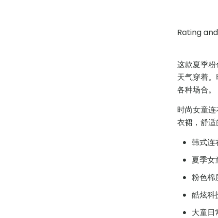
Rating and 
这款夏季粉
天气穿着。
各种场合。
时尚女童连
衣裙，舒适
韩式连
夏季女
粉色棉
酷炫科
大童日