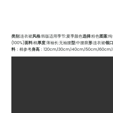
类别
:连衣裙
风格
:韩版
适用
季节
:
夏季
颜色
选择
:粉色
图案
:
(100%)
面料
:棉
厚度
:薄
袖长
:无袖
腰
型
:
中腰廓
形
:连衣裙
领
料
：棉
参考
身高
：120cm,130cm,140cm,150cm,160cm,