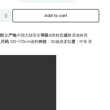
Add to cart
别
:女
产地
:中国大陆
安全
等级
:B类
材质
成分
:其他材质
装
尺码
: 120-170cm
面料
科技
：3D裁剪
柔软
度
：中等 里