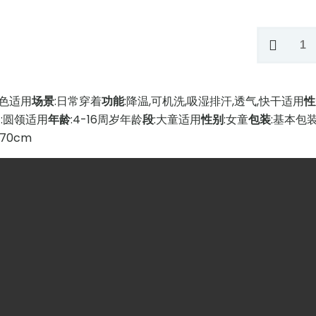
New
Summer
Pink
Girls'
纯色
适用
场景
:日常穿着
功能
:降温,可机洗,吸湿排汗,透气,快干
适用
性
Dress
口
:圆领
适用
年龄
:4-16周岁
年龄
段
:大童
适用
性别
:女童
包装
:基本包
-
170cm
Children's
Fashion
Princess
Dress
quantity