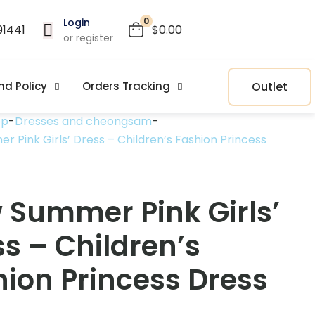
0
Login
91441
$0.00
or register
Outlet
nd Policy
Orders Tracking
op
-
Dresses and cheongsam
-
 Pink Girls’ Dress – Children’s Fashion Princess
 Summer Pink Girls’
s – Children’s
hion Princess Dress