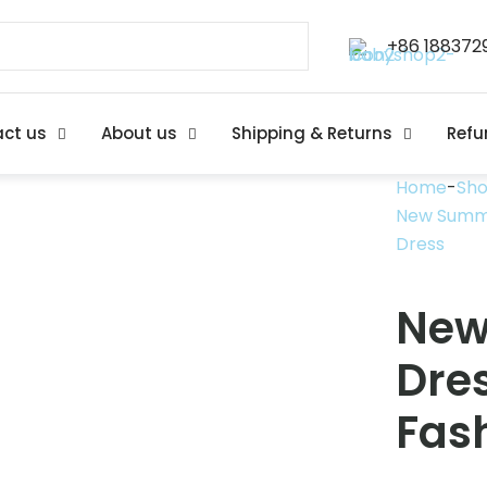
+86 188372
ct us
About us
Shipping & Returns
Refu
Home
-
Sh
New Summer
Dress
New
Dres
Fas